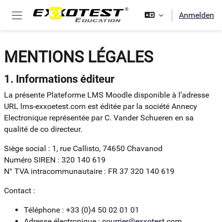
Zum Hauptinhalt
Anmelden
Website-Übersicht
MENTIONS LÉGALES
1. Informations éditeur
La présente Plateforme LMS Moodle disponible à l’adresse
URL lms-exxoetest.com est éditée par la société Annecy
Electronique représentée par C. Vander Schueren en sa
qualité de co directeur.
Siège social : 1, rue Callisto, 74650 Chavanod
Numéro SIREN : 320 140 619
N° TVA intracommunautaire : FR 37 320 140 619
Contact :
Téléphone : +33 (0)4 50 02 01 01
Adresse électronique :
courrier@exxotest.com